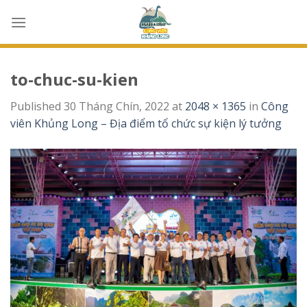
Skip
to
content
to-chuc-su-kien
Published
30 Tháng Chín, 2022
at
2048 × 1365
in
Công
viên Khủng Long – Địa điểm tổ chức sự kiện lý tưởng