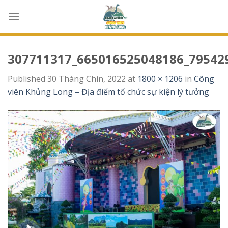
Skip
to
content
307711317_665016525048186_79542
Published
30 Tháng Chín, 2022
at
1800 × 1206
in
Công
viên Khủng Long – Địa điểm tổ chức sự kiện lý tưởng