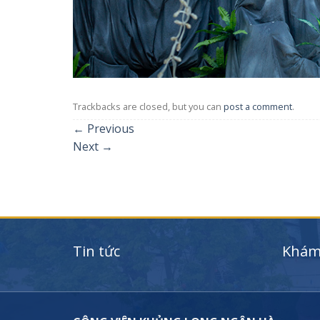
Trackbacks are closed, but you can
post a comment
.
←
Previous
Next
→
Tin tức
Khám 