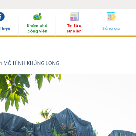
Khám phá
Tin tức
 thiệu
Bảng giá
công viên
sự kiện
n
MÔ HÌNH KHỦNG LONG