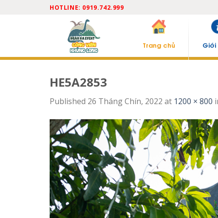
Skip
HOTLINE: 0919.742.999
to
content
Trang chủ
Giới
HE5A2853
Published
26 Tháng Chín, 2022
at
1200 × 800
i