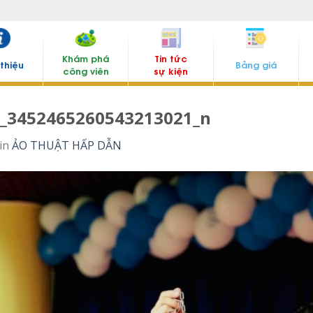
Khám phá
Tin tức
 thiệu
Bảng giá
công viên
sự kiện
_3452465260543213021_n
in
ẢO THUẬT HẤP DẪN