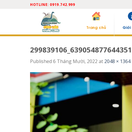
Skip
HOTLINE: 0919.742.999
to
content
Trang chủ
Giới
299839106_639054877644351
Published
6 Tháng Mười, 2022
at
2048 × 1364