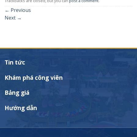
Trackbacks are closed, but you can
post a comment
.
←
Previous
Next
→
Tin tức
Khám phá công viên
Bảng giá
Hướng dẫn