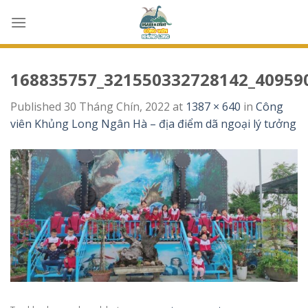
Skip
to
content
168835757_321550332728142_40959
Published
30 Tháng Chín, 2022
at
1387 × 640
in
Công
viên Khủng Long Ngân Hà – địa điểm dã ngoại lý tưởng