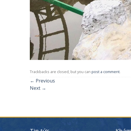
Trackbacks are closed, but you can
post a comment
.
←
Previous
Next
→
Tin tức
Khám 