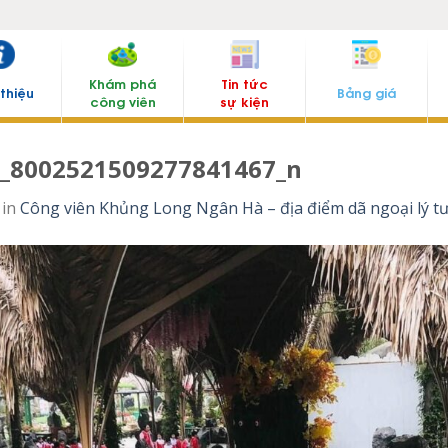
Khám phá
Tin tức
 thiệu
Bảng giá
công viên
sự kiện
_8002521509277841467_n
in
Công viên Khủng Long Ngân Hà – địa điểm dã ngoại lý t