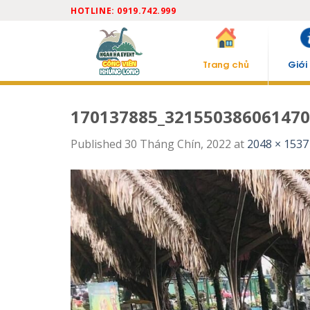
Skip
HOTLINE: 0919.742.999
to
content
Trang chủ
Giới
170137885_321550386061470
Published
30 Tháng Chín, 2022
at
2048 × 1537